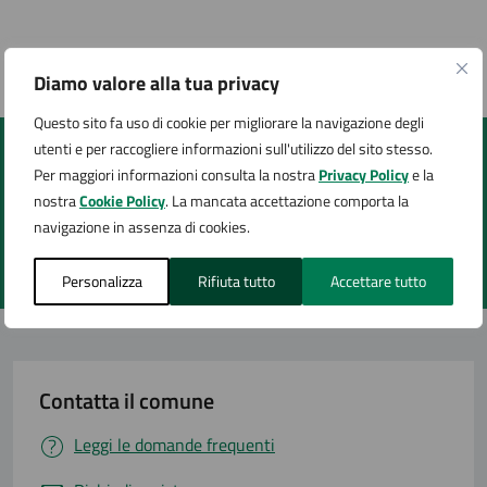
Ultimo aggiornamento:
27/03/2025, 09:34
Diamo valore alla tua privacy
Questo sito fa uso di cookie per migliorare la navigazione degli
utenti e per raccogliere informazioni sull'utilizzo del sito stesso.
Quanto sono chiare le informazioni su questa
Per maggiori informazioni consulta la nostra
Privacy Policy
e la
pagina?
nostra
Cookie Policy
. La mancata accettazione comporta la
navigazione in assenza di cookies.
Valuta 1 stelle su 5
Valuta 2 stelle su 5
Valuta 3 stelle su 5
Valuta 4 stelle su 5
Valuta 5 stelle su 5
Personalizza
Rifiuta tutto
Accettare tutto
Contatta il comune
Leggi le domande frequenti