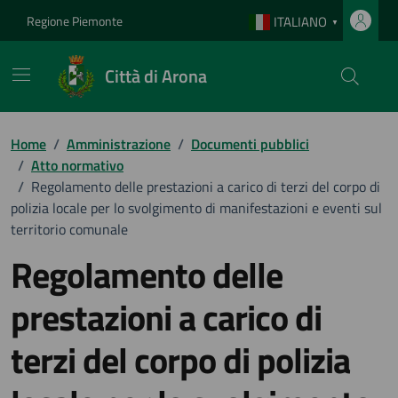
Vai ai contenuti
Vai al footer
Regione Piemonte
ITALIANO
▼
Città di Arona
Home
/
Amministrazione
/
Documenti pubblici
/
Atto normativo
/
Regolamento delle prestazioni a carico di terzi del corpo di
polizia locale per lo svolgimento di manifestazioni e eventi sul
territorio comunale
Regolamento delle
prestazioni a carico di
terzi del corpo di polizia