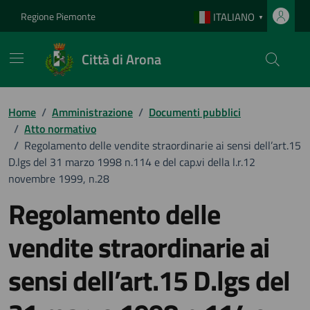
Vai ai contenuti
Vai al footer
Regione Piemonte
ITALIANO
▼
Città di Arona
Home
/
Amministrazione
/
Documenti pubblici
/
Atto normativo
/
Regolamento delle vendite straordinarie ai sensi dell’art.15
D.lgs del 31 marzo 1998 n.114 e del cap.vi della l.r.12
novembre 1999, n.28
Regolamento delle
vendite straordinarie ai
sensi dell’art.15 D.lgs del