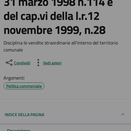
31 marzo 1998 n.114 e
del cap.vi della l.r.12
novembre 1999, n.28
Dettagli del documento
Disciplina le vendite straordinarie all’interno del territorio
comunale
Condividi
Vedi azioni
Argomenti
Politica commerciale
INDICE DELLA PAGINA
Descrizione