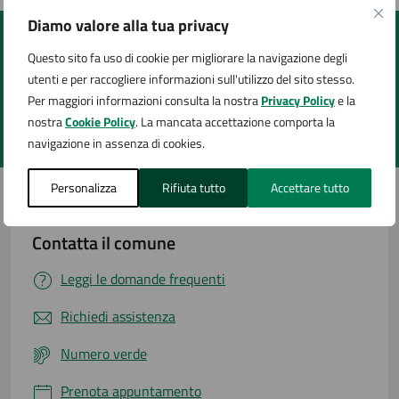
Diamo valore alla tua privacy
Quanto sono chiare le informazioni su questa
Questo sito fa uso di cookie per migliorare la navigazione degli
pagina?
utenti e per raccogliere informazioni sull'utilizzo del sito stesso.
Per maggiori informazioni consulta la nostra
Privacy Policy
e la
nostra
Cookie Policy
. La mancata accettazione comporta la
Valuta 1 stelle su 5
Valuta 2 stelle su 5
Valuta 3 stelle su 5
Valuta 4 stelle su 5
Valuta 5 stelle su 5
navigazione in assenza di cookies.
Personalizza
Rifiuta tutto
Accettare tutto
Contatta il comune
Leggi le domande frequenti
Richiedi assistenza
Numero verde
Prenota appuntamento