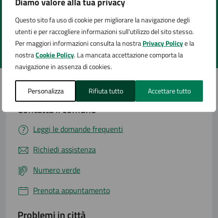
Diamo valore alla tua privacy
Quanto sono chiare le informazioni su questa
pagina?
Questo sito fa uso di cookie per migliorare la navigazione degli
utenti e per raccogliere informazioni sull'utilizzo del sito stesso.
Per maggiori informazioni consulta la nostra
Privacy Policy
e la
Valuta 1 stelle su 5
Valuta 2 stelle su 5
Valuta 3 stelle su 5
Valuta 4 stelle su 5
Valuta 5 stelle su 5
nostra
Cookie Policy
. La mancata accettazione comporta la
navigazione in assenza di cookies.
Personalizza
Rifiuta tutto
Accettare tutto
Contatta il comune
Leggi le domande frequenti
Richiedi assistenza
Numero verde
Prenota appuntamento
Problemi in città