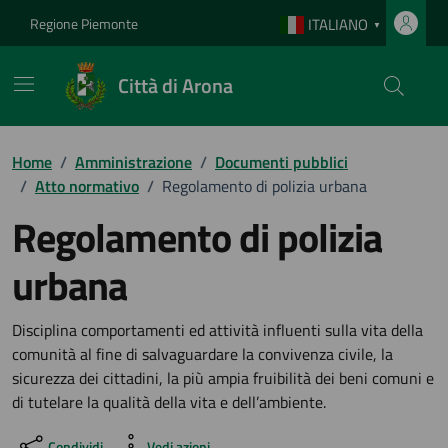
Vai ai contenuti
Vai al footer
Regione Piemonte
ITALIANO
▼
Città di Arona
Home
/
Amministrazione
/
Documenti pubblici
/
Atto normativo
/
Regolamento di polizia urbana
Regolamento di polizia
urbana
Dettagli del documento
Disciplina comportamenti ed attività influenti sulla vita della
comunità al fine di salvaguardare la convivenza civile, la
sicurezza dei cittadini, la più ampia fruibilità dei beni comuni e
di tutelare la qualità della vita e dell’ambiente.
Condividi
Vedi azioni