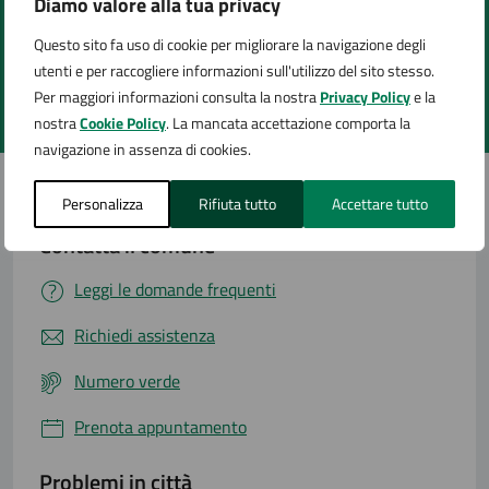
Diamo valore alla tua privacy
Quanto sono chiare le informazioni su questa
pagina?
Questo sito fa uso di cookie per migliorare la navigazione degli
utenti e per raccogliere informazioni sull'utilizzo del sito stesso.
Per maggiori informazioni consulta la nostra
Privacy Policy
e la
Valuta 1 stelle su 5
Valuta 2 stelle su 5
Valuta 3 stelle su 5
Valuta 4 stelle su 5
Valuta 5 stelle su 5
nostra
Cookie Policy
. La mancata accettazione comporta la
navigazione in assenza di cookies.
Personalizza
Rifiuta tutto
Accettare tutto
Contatta il comune
Leggi le domande frequenti
Richiedi assistenza
Numero verde
Prenota appuntamento
Problemi in città