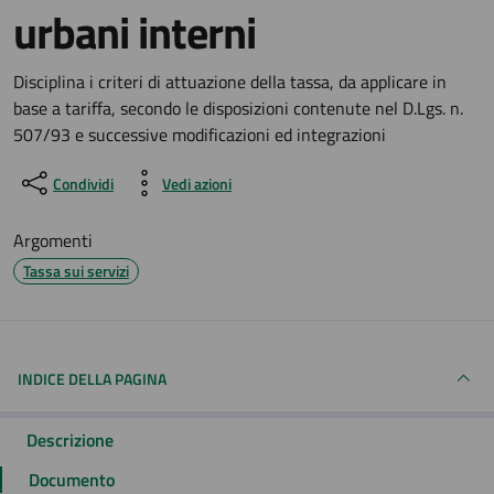
urbani interni
Dettagli del documento
Disciplina i criteri di attuazione della tassa, da applicare in
base a tariffa, secondo le disposizioni contenute nel D.Lgs. n.
507/93 e successive modificazioni ed integrazioni
Condividi
Vedi azioni
Argomenti
Tassa sui servizi
INDICE DELLA PAGINA
Descrizione
Documento