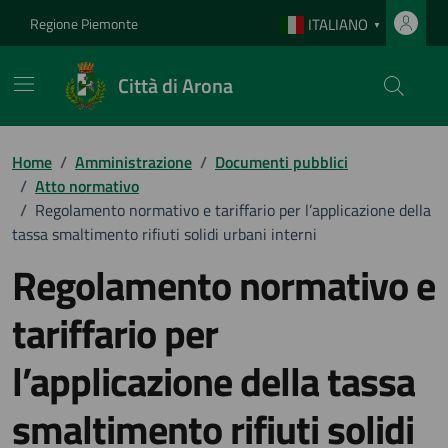
Vai ai contenuti
Vai al footer
Regione Piemonte
ITALIANO
▼
Città di Arona
Home
/
Amministrazione
/
Documenti pubblici
/
Atto normativo
/
Regolamento normativo e tariffario per l’applicazione della
tassa smaltimento rifiuti solidi urbani interni
Regolamento normativo e
tariffario per
l’applicazione della tassa
smaltimento rifiuti solidi