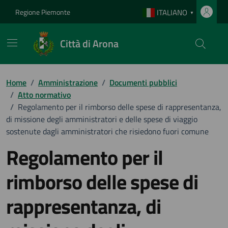
Vai ai contenuti
Vai al footer
Regione Piemonte
ITALIANO
▼
Città di Arona
Home
/
Amministrazione
/
Documenti pubblici
/
Atto normativo
/
Regolamento per il rimborso delle spese di rappresentanza,
di missione degli amministratori e delle spese di viaggio
sostenute dagli amministratori che risiedono fuori comune
Regolamento per il
rimborso delle spese di
rappresentanza, di