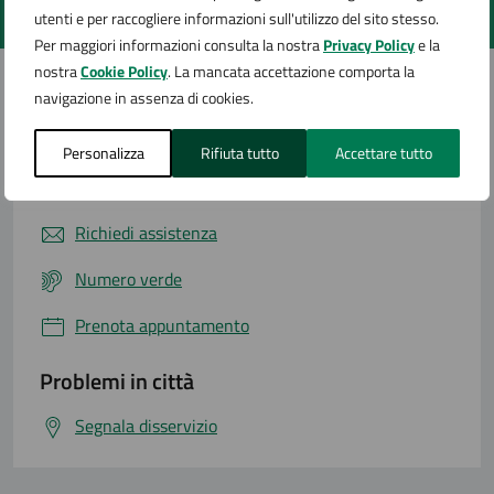
Valuta 1 stelle su 5
Valuta 2 stelle su 5
Valuta 3 stelle su 5
Valuta 4 stelle su 5
Valuta 5 stelle su 5
utenti e per raccogliere informazioni sull'utilizzo del sito stesso.
Per maggiori informazioni consulta la nostra
Privacy Policy
e la
nostra
Cookie Policy
. La mancata accettazione comporta la
navigazione in assenza di cookies.
Contatta il comune
Personalizza
Rifiuta tutto
Accettare tutto
Leggi le domande frequenti
Richiedi assistenza
Numero verde
Prenota appuntamento
Problemi in città
Segnala disservizio