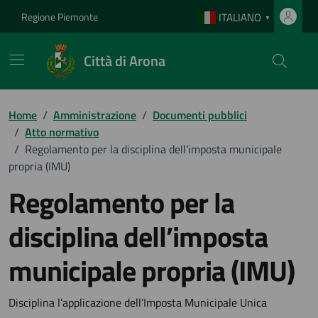
Vai ai contenuti
Vai al footer
Regione Piemonte
ITALIANO
▼
Città di Arona
Home
/
Amministrazione
/
Documenti pubblici
/
Atto normativo
/
Regolamento per la disciplina dell’imposta municipale
propria (IMU)
Regolamento per la
disciplina dell’imposta
municipale propria (IMU)
Dettagli del documento
Disciplina l’applicazione dell’Imposta Municipale Unica