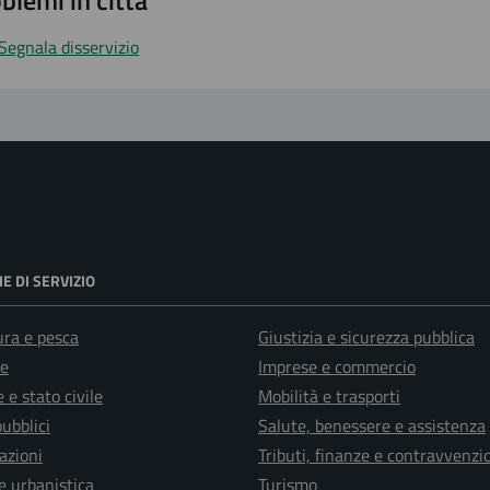
blemi in città
Segnala disservizio
E DI SERVIZIO
ura e pesca
Giustizia e sicurezza pubblica
e
Imprese e commercio
 e stato civile
Mobilità e trasporti
pubblici
Salute, benessere e assistenza
azioni
Tributi, finanze e contravvenzi
e urbanistica
Turismo