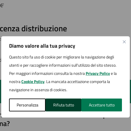
DF
icenza distribuzione
cenza aperta
Diamo valore alla tua privacy
Questo sito fa uso di cookie per migliorare la navigazione degli
timo aggiornamento:
24/06/2025, 16:44
utenti e per raccogliere informazioni sull'utilizzo del sito stesso.
Per maggiori informazioni consulta la nostra
Privacy Policy
e la
nostra
Cookie Policy
. La mancata accettazione comporta la
navigazione in assenza di cookies.
Personalizza
Rifiuta tutto
Accettare tutto
to sono chiare le informazioni su questa
na?