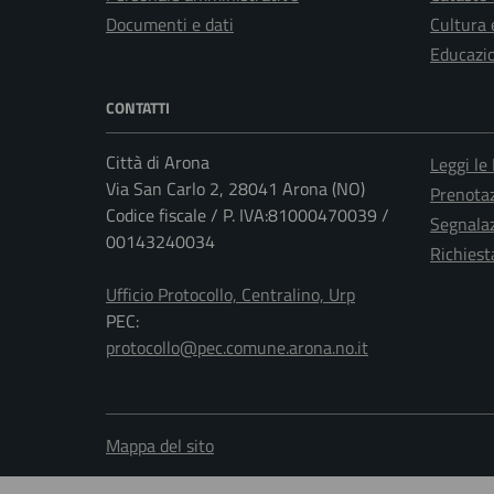
Documenti e dati
Cultura 
Educazi
CONTATTI
Città di Arona
Leggi le
Via San Carlo 2, 28041 Arona (NO)
Prenota
Codice fiscale / P. IVA:81000470039 /
Segnalaz
00143240034
Richiest
Ufficio Protocollo, Centralino, Urp
PEC:
protocollo@pec.comune.arona.no.it
Mappa del sito