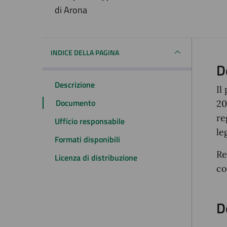
Dettagli del docum
di Arona
INDICE DELLA PAGINA
D
Descrizione
Il
Documento
20
re
Ufficio responsabile
le
Formati disponibili
Re
Licenza di distribuzione
co
D