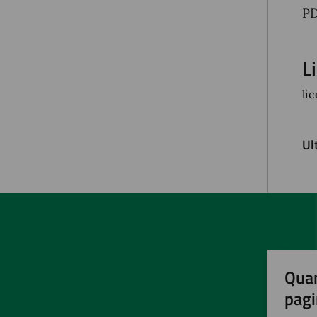
P
L
li
Ul
Quan
pagi