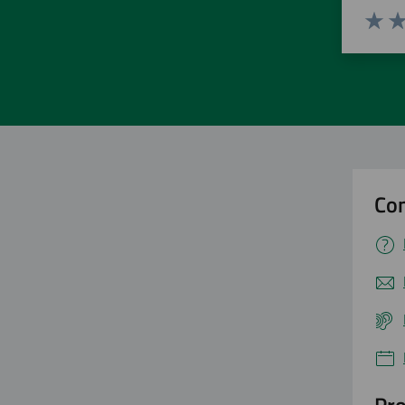
Valuta 
Val
Con