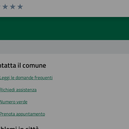
1 stelle su 5
uta 2 stelle su 5
Valuta 3 stelle su 5
Valuta 4 stelle su 5
Valuta 5 stelle su 5
tatta il comune
Leggi le domande frequenti
Richiedi assistenza
Numero verde
Prenota appuntamento