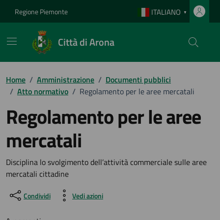
Vai ai contenuti
Vai al footer
Regione Piemonte
ITALIANO
▼
Città di Arona
Home
/
Amministrazione
/
Documenti pubblici
/
Atto normativo
/
Regolamento per le aree mercatali
Regolamento per le aree
mercatali
Dettagli del documento
Disciplina lo svolgimento dell’attività commerciale sulle aree
mercatali cittadine
Condividi
Vedi azioni