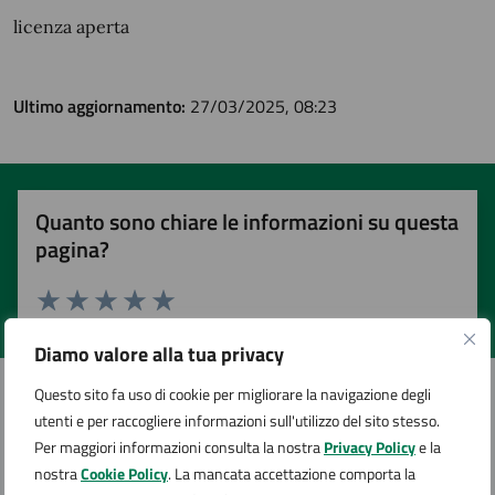
licenza aperta
Ultimo aggiornamento:
27/03/2025, 08:23
Quanto sono chiare le informazioni su questa
pagina?
Valuta 1 stelle su 5
Valuta 2 stelle su 5
Valuta 3 stelle su 5
Valuta 4 stelle su 5
Valuta 5 stelle su 5
Diamo valore alla tua privacy
Questo sito fa uso di cookie per migliorare la navigazione degli
utenti e per raccogliere informazioni sull'utilizzo del sito stesso.
Contatta il comune
Per maggiori informazioni consulta la nostra
Privacy Policy
e la
nostra
Cookie Policy
. La mancata accettazione comporta la