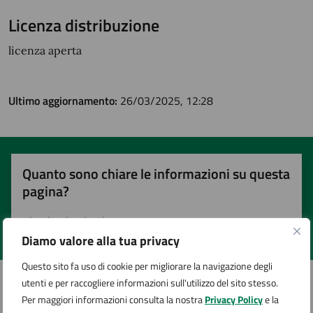
Licenza distribuzione
licenza aperta
Ultimo aggiornamento:
26/03/2025, 12:28
Quanto sono chiare le informazioni su questa
pagina?
Diamo valore alla tua privacy
Valuta 1 stelle su 5
Valuta 2 stelle su 5
Valuta 3 stelle su 5
Valuta 4 stelle su 5
Valuta 5 stelle su 5
Questo sito fa uso di cookie per migliorare la navigazione degli
utenti e per raccogliere informazioni sull'utilizzo del sito stesso.
Per maggiori informazioni consulta la nostra
Privacy Policy
e la