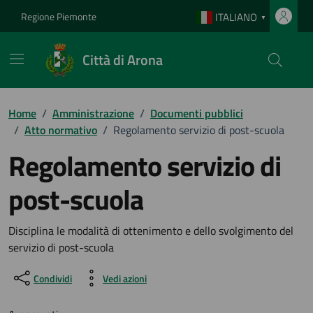
Vai ai contenuti
Vai al footer
Regione Piemonte
ITALIANO
▼
Città di Arona
Home
/
Amministrazione
/
Documenti pubblici
/
Atto normativo
/
Regolamento servizio di post-scuola
Regolamento servizio di
post-scuola
Dettagli del documento
Disciplina le modalità di ottenimento e dello svolgimento del
servizio di post-scuola
Condividi
Vedi azioni