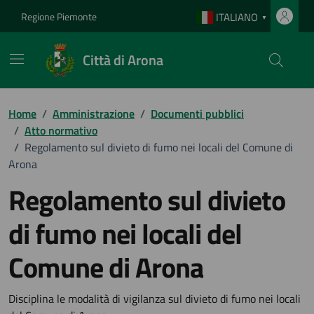
Vai ai contenuti
Vai al footer
Regione Piemonte
ITALIANO
▼
Città di Arona
Home
/
Amministrazione
/
Documenti pubblici
/
Atto normativo
/
Regolamento sul divieto di fumo nei locali del Comune di
Arona
Regolamento sul divieto
di fumo nei locali del
Comune di Arona
Dettagli del documento
Disciplina le modalità di vigilanza sul divieto di fumo nei locali