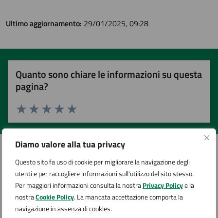
Ultimo aggiornamento:
29/01/2025, 09:28
Quanto sono chiare le informazioni su questa
pagina?
Valuta 1 stelle su 5
Valuta 2 stelle su 5
Valuta 3 stelle su 5
Valuta 4 stelle su 5
Valuta 5 stelle su 5
Diamo valore alla tua privacy
Questo sito fa uso di cookie per migliorare la navigazione degli
Contatta il comune
utenti e per raccogliere informazioni sull'utilizzo del sito stesso.
Per maggiori informazioni consulta la nostra
Privacy Policy
e la
Leggi le domande frequenti
nostra
Cookie Policy
. La mancata accettazione comporta la
navigazione in assenza di cookies.
Richiedi assistenza