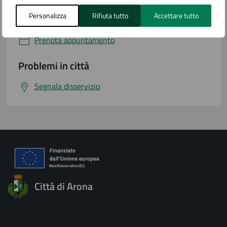
Personalizza
Rifiuta tutto
Accettare tutto
Numero verde
Prenota appuntamento
Problemi in città
Segnala disservizio
Città di Arona