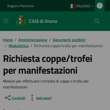
Vai ai contenuti
Vai al footer
Regione Piemonte
ITALIANO
▼
Città di Arona
Home
/
Amministrazione
/
Documenti pubblici
/
Modulistica
/
Richiesta coppe/trofei per manifestazioni
Richiesta coppe/trofei
per manifestazioni
Dettagli del documento
Modulo per effettuare richiesta di coppe o trofei per
manifestazioni
Condividi
Vedi azioni