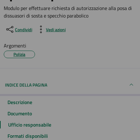
Dettagli del documento
Modulo per effettuare richiesta di autorizzazione alla posa di
dissuasori di sosta e specchio parabolico
Condividi
Vedi azioni
Argomenti
Polizia
INDICE DELLA PAGINA
Descrizione
Documento
Ufficio responsabile
Formati disponibili