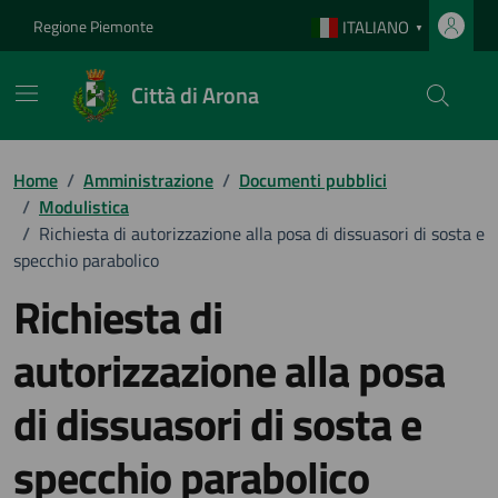
Vai ai contenuti
Vai al footer
Regione Piemonte
ITALIANO
▼
Città di Arona
Home
/
Amministrazione
/
Documenti pubblici
/
Modulistica
/
Richiesta di autorizzazione alla posa di dissuasori di sosta e
specchio parabolico
Richiesta di
autorizzazione alla posa
di dissuasori di sosta e
specchio parabolico