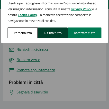
Valuta 1 stelle su 5
Valuta 2 stelle su 5
Valuta 3 stelle su 5
Valuta 4 stelle su 5
Valuta 5 stelle su 5
utenti e per raccogliere informazioni sull'utilizzo del sito stesso.
Per maggiori informazioni consulta la nostra
Privacy Policy
e la
nostra
Cookie Policy
. La mancata accettazione comporta la
navigazione in assenza di cookies.
Contatta il comune
Personalizza
Rifiuta tutto
Accettare tutto
Leggi le domande frequenti
Richiedi assistenza
Numero verde
Prenota appuntamento
Problemi in città
Segnala disservizio