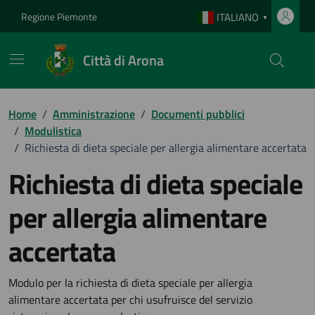
Vai ai contenuti
Vai al footer
Regione Piemonte
ITALIANO
▼
Città di Arona
Home
/
Amministrazione
/
Documenti pubblici
/
Modulistica
/
Richiesta di dieta speciale per allergia alimentare accertata
Richiesta di dieta speciale
per allergia alimentare
accertata
Dettagli del documento
Modulo per la richiesta di dieta speciale per allergia
alimentare accertata per chi usufruisce del servizio