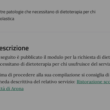
ento
ltre patologie che necessitano di dietoterapia per chi
olastica
escrizione
 seguito è pubblicato il modulo per la richiesta di die
cessitano di dietoterapia per chi usufruisce del servi
ima di procedere alla sua compilazione si consiglia di
heda descrittiva del relativo servizio:
Ristorazione sco
ttà di Arona