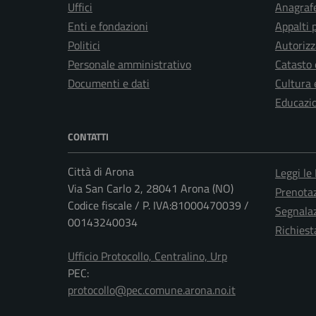
Uffici
Anagrafe
Enti e fondazioni
Appalti 
Politici
Autorizz
Personale amministrativo
Catasto 
Documenti e dati
Cultura 
Educazi
CONTATTI
Città di Arona
Leggi le
Via San Carlo 2, 28041 Arona (NO)
Prenota
Codice fiscale / P. IVA:81000470039 /
Segnalaz
00143240034
Richiest
Ufficio Protocollo, Centralino, Urp
PEC:
protocollo@pec.comune.arona.no.it