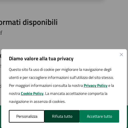
ormati disponibili
f
icenza distribuzione
Diamo valore alla tua privacy
cenza aperta
Questo sito fa uso di cookie per migliorare la navigazione degli
utenti e per raccogliere informazioni sull'utilizzo del sito stesso.
timo aggiornamento:
29/01/2025, 10:25
Per maggiori informazioni consulta la nostra
Privacy Policy
e la
nostra
Cookie Policy
. La mancata accettazione comporta la
navigazione in assenza di cookies.
Personalizza
Rifiuta tutto
Accettare tutto