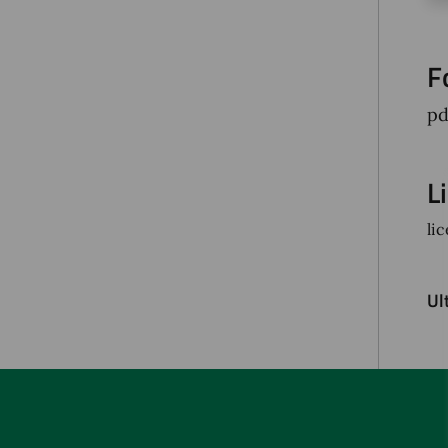
F
pd
L
li
Ul