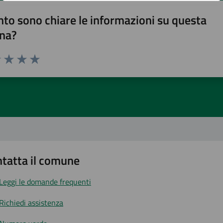
to sono chiare le informazioni su questa
na?
1 stelle su 5
uta 2 stelle su 5
Valuta 3 stelle su 5
Valuta 4 stelle su 5
Valuta 5 stelle su 5
tatta il comune
Leggi le domande frequenti
Richiedi assistenza