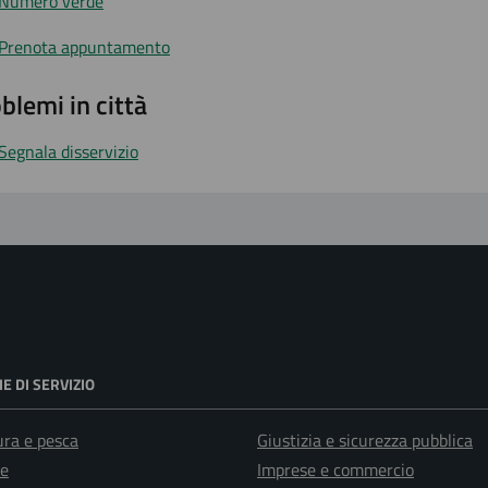
Numero verde
Prenota appuntamento
blemi in città
Segnala disservizio
E DI SERVIZIO
ura e pesca
Giustizia e sicurezza pubblica
e
Imprese e commercio