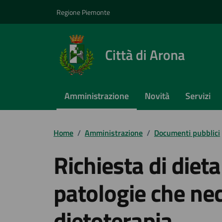
Vai ai contenuti
Vai al footer
Regione Piemonte
Città di Arona
Amministrazione
Novità
Servizi
Home
/
Amministrazione
/
Documenti pubblici
Richiesta di dieta
patologie che nec
dietoterapia