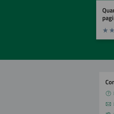
Quan
pagi
Valuta 
Val
Con