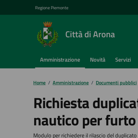
Vai ai contenuti
Vai al footer
Regione Piemonte
Città di Arona
Amministrazione
Novità
Servizi
Home
/
Amministrazione
/
Documenti pubblici
Richiesta duplicat
nautico per furt
Modulo per richiedere il rilascio del duplicat