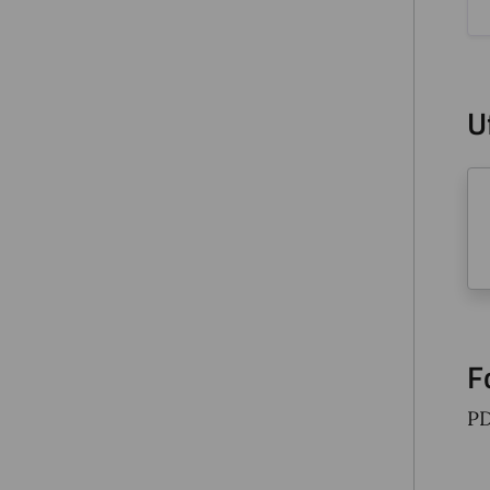
U
F
P