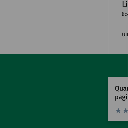
L
li
Ul
Quan
pagi
Valuta 
Val