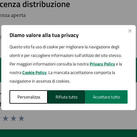
icenza distribuzione
cenza aperta
Diamo valore alla tua privacy
timo aggiornamento:
01/07/2025, 10:13
Questo sito fa uso di cookie per migliorare la navigazione degli
utenti e per raccogliere informazioni sull'utilizzo del sito stesso.
Per maggiori informazioni consulta la nostra
Privacy Policy
e la
nostra
Cookie Policy
. La mancata accettazione comporta la
navigazione in assenza di cookies.
to sono chiare le informazioni su questa
Personalizza
Rifiuta tutto
Accettare tutto
na?
1 stelle su 5
uta 2 stelle su 5
Valuta 3 stelle su 5
Valuta 4 stelle su 5
Valuta 5 stelle su 5