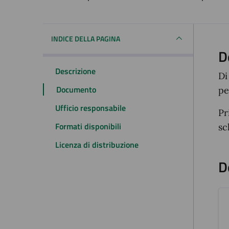
Dettagli del docum
INDICE DELLA PAGINA
D
Descrizione
Di
Documento
pe
Ufficio responsabile
Pr
Formati disponibili
sc
Licenza di distribuzione
D