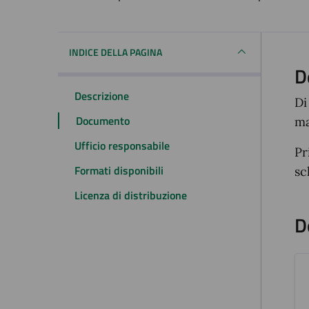
Dettagli del docum
INDICE DELLA PAGINA
D
Descrizione
Di
Documento
ma
Ufficio responsabile
Pr
Formati disponibili
sc
Licenza di distribuzione
D