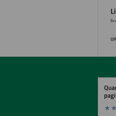
L
li
Ul
Quan
pagi
Valuta 
Val