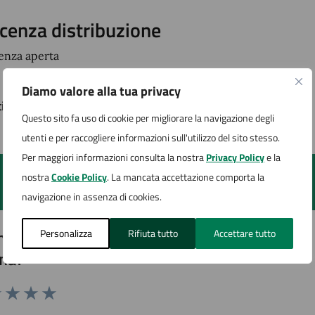
icenza distribuzione
cenza aperta
Diamo valore alla tua privacy
timo aggiornamento:
06/06/2025, 19:08
Questo sito fa uso di cookie per migliorare la navigazione degli
utenti e per raccogliere informazioni sull'utilizzo del sito stesso.
Per maggiori informazioni consulta la nostra
Privacy Policy
e la
nostra
Cookie Policy
. La mancata accettazione comporta la
navigazione in assenza di cookies.
to sono chiare le informazioni su questa
Personalizza
Rifiuta tutto
Accettare tutto
na?
1 stelle su 5
uta 2 stelle su 5
Valuta 3 stelle su 5
Valuta 4 stelle su 5
Valuta 5 stelle su 5