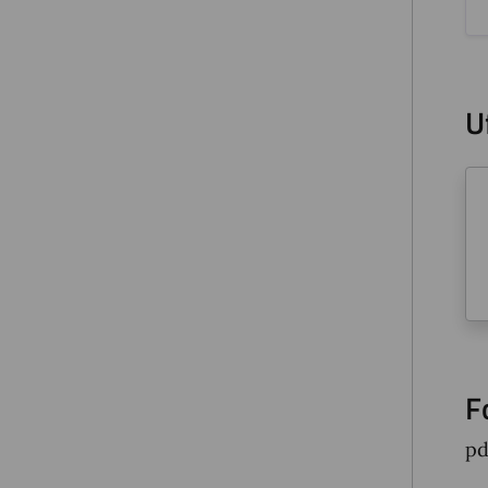
U
F
pd