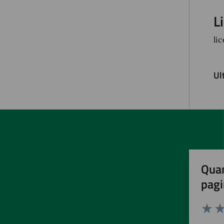
L
li
Ul
Quan
pagi
Valuta 
Val