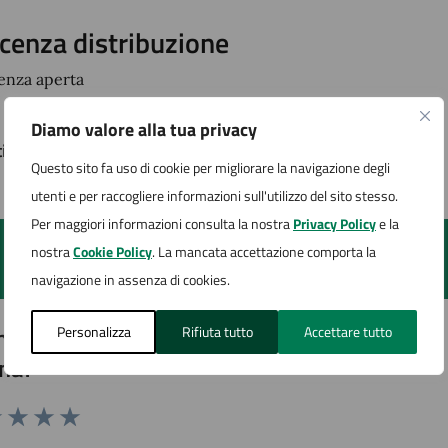
icenza distribuzione
cenza aperta
Diamo valore alla tua privacy
timo aggiornamento:
24/01/2025, 09:36
Questo sito fa uso di cookie per migliorare la navigazione degli
utenti e per raccogliere informazioni sull'utilizzo del sito stesso.
Per maggiori informazioni consulta la nostra
Privacy Policy
e la
nostra
Cookie Policy
. La mancata accettazione comporta la
navigazione in assenza di cookies.
to sono chiare le informazioni su questa
Personalizza
Rifiuta tutto
Accettare tutto
na?
1 stelle su 5
uta 2 stelle su 5
Valuta 3 stelle su 5
Valuta 4 stelle su 5
Valuta 5 stelle su 5