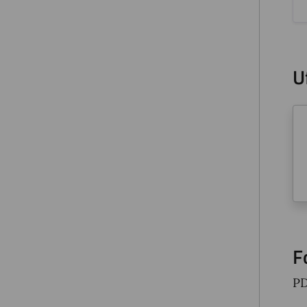
U
F
P