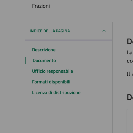
Dettagli del docum
Frazioni
INDICE DELLA PAGINA
D
Descrizione
La
Documento
co
Ufficio responsabile
Il
Formati disponibili
Licenza di distribuzione
D