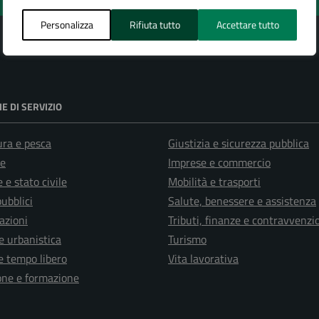
Personalizza
Rifiuta tutto
Accettare tutto
E DI SERVIZIO
ura e pesca
Giustizia e sicurezza pubblica
e
Imprese e commercio
 e stato civile
Mobilità e trasporti
pubblici
Salute, benessere e assistenza
azioni
Tributi, finanze e contravvenzi
e urbanistica
Turismo
e tempo libero
Vita lavorativa
one e formazione