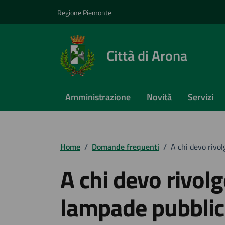
Vai ai contenuti
Vai al footer
Regione Piemonte
Città di Arona
Amministrazione
Novità
Servizi
Home
/
Domande frequenti
/
A chi devo rivo
A chi devo rivol
lampade pubblic