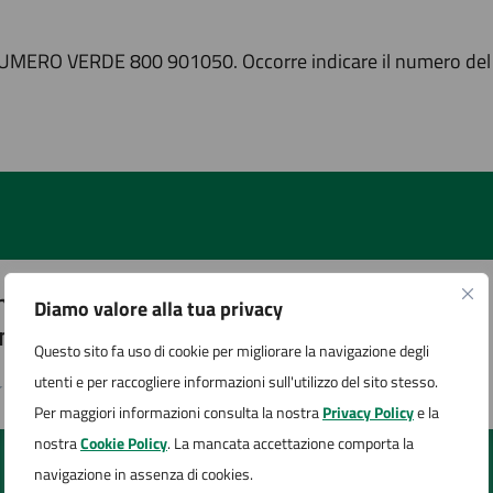
l NUMERO VERDE 800 901050. Occorre indicare il numero del 
to sono chiare le informazioni su questa
Diamo valore alla tua privacy
na?
Questo sito fa uso di cookie per migliorare la navigazione degli
utenti e per raccogliere informazioni sull'utilizzo del sito stesso.
Per maggiori informazioni consulta la nostra
Privacy Policy
e la
1 stelle su 5
uta 2 stelle su 5
Valuta 3 stelle su 5
Valuta 4 stelle su 5
Valuta 5 stelle su 5
nostra
Cookie Policy
. La mancata accettazione comporta la
navigazione in assenza di cookies.