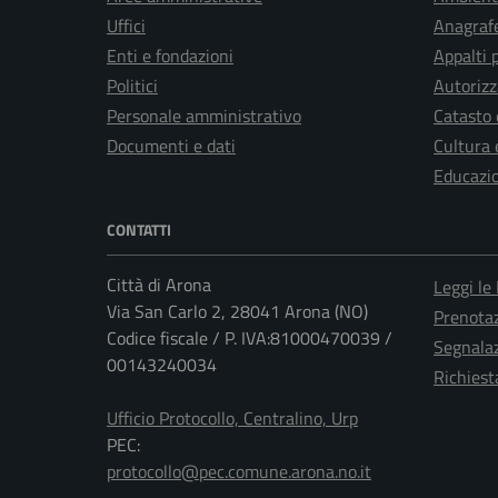
Uffici
Anagrafe
Enti e fondazioni
Appalti 
Politici
Autorizz
Personale amministrativo
Catasto 
Documenti e dati
Cultura 
Educazi
CONTATTI
Città di Arona
Leggi le
Via San Carlo 2, 28041 Arona (NO)
Prenota
Codice fiscale / P. IVA:81000470039 /
Segnalaz
00143240034
Richiest
Ufficio Protocollo, Centralino, Urp
PEC:
protocollo@pec.comune.arona.no.it