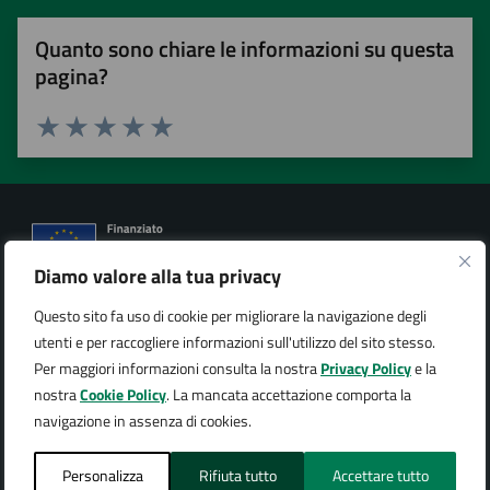
Quanto sono chiare le informazioni su questa
pagina?
Valuta 1 stelle su 5
Valuta 2 stelle su 5
Valuta 3 stelle su 5
Valuta 4 stelle su 5
Valuta 5 stelle su 5
Diamo valore alla tua privacy
Città di Arona
Questo sito fa uso di cookie per migliorare la navigazione degli
utenti e per raccogliere informazioni sull'utilizzo del sito stesso.
Per maggiori informazioni consulta la nostra
Privacy Policy
e la
nostra
Cookie Policy
. La mancata accettazione comporta la
navigazione in assenza di cookies.
AMMINISTRAZIONE
Organi di governo
Personalizza
Rifiuta tutto
Accettare tutto
Aree amministrative