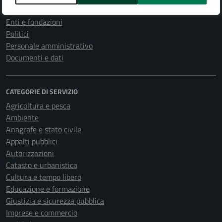
Uffici
Enti e fondazioni
Politici
Personale amministrativo
Documenti e dati
CATEGORIE DI SERVIZIO
Agricoltura e pesca
Ambiente
Anagrafe e stato civile
Appalti pubblici
Autorizzazioni
Catasto e urbanistica
Cultura e tempo libero
Educazione e formazione
Giustizia e sicurezza pubblica
Imprese e commercio