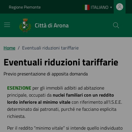
Vai ai contenuti
Vai al footer
Regione Piemonte
ITALIANO
▼
Città di Arona
Home
/
Eventuali riduzioni tariffarie
Eventuali riduzioni tariffarie
Previo presentazione di apposita domanda
ESENZIONE
per gli immobili adibiti ad abitazione
principale, occupati da
nuclei familiari con un reddito
lordo inferiore al minimo vitale
con riferimento all’I.S.E.E.
determinato dai patronati, purché ne facciano esplicita
richiesta.
Per il reddito “minimo vitale” si intende quello individuato