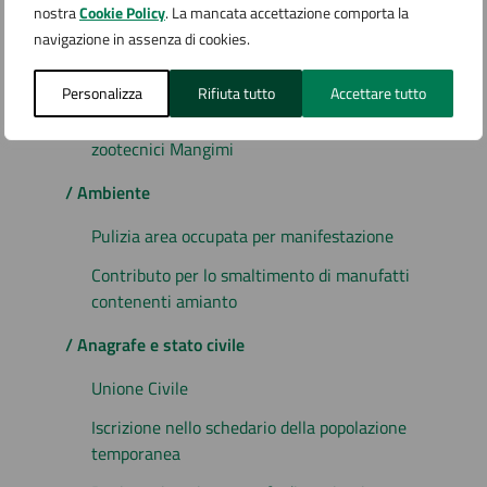
nostra
Cookie Policy
. La mancata accettazione comporta la
Servizi
navigazione in assenza di cookies.
/ Agricoltura e pesca
Personalizza
Rifiuta tutto
Accettare tutto
Vendita al minuto Prodotti agricoli e
zootecnici Mangimi
/ Ambiente
Pulizia area occupata per manifestazione
Contributo per lo smaltimento di manufatti
contenenti amianto
/ Anagrafe e stato civile
Unione Civile
Iscrizione nello schedario della popolazione
temporanea