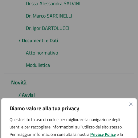
Dr.ssa Alessandra SALVINI
Dr. Marco SARCINELLI
Dr. Igor BARTOLUCCI
/ Documenti e Dati
Atto normativo
Modulistica
Novità
/ Avvisi
/ Avviso
Diamo valore alla tua privacy
/ Comunicato stampa
Questo sito fa uso di cookie per migliorare la navigazione degli
utenti e per raccogliere informazioni sull'utilizzo del sito stesso.
/ News
Per maggiori informazioni consulta la nostra
Privacy Policy
e la