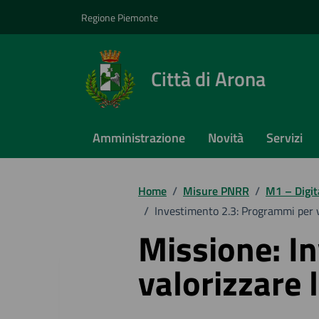
Vai ai contenuti
Vai al footer
Regione Piemonte
Città di Arona
Amministrazione
Novità
Servizi
Home
/
Misure PNRR
/
M1 – Digit
/
Investimento 2.3: Programmi per va
Missione: I
valorizzare l