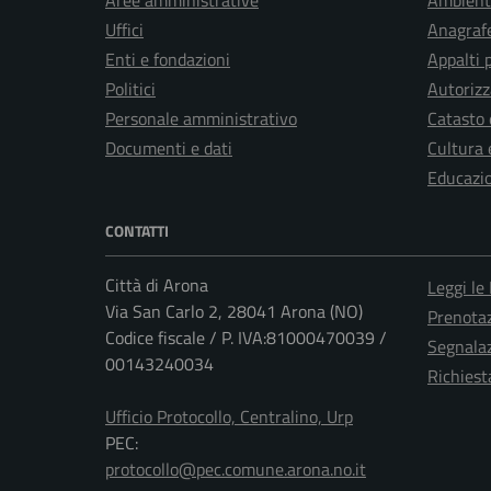
Aree amministrative
Ambient
Uffici
Anagrafe
Enti e fondazioni
Appalti 
Politici
Autorizz
Personale amministrativo
Catasto 
Documenti e dati
Cultura 
Educazi
CONTATTI
Città di Arona
Leggi le
Via San Carlo 2, 28041 Arona (NO)
Prenota
Codice fiscale / P. IVA:81000470039 /
Segnalaz
00143240034
Richiest
Ufficio Protocollo, Centralino, Urp
PEC:
protocollo@pec.comune.arona.no.it