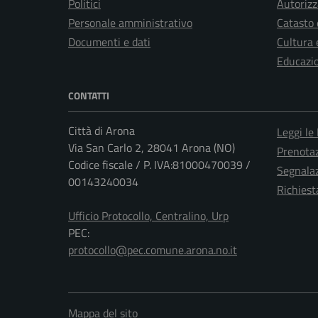
Politici
Autorizz
Personale amministrativo
Catasto 
Documenti e dati
Cultura 
Educazi
CONTATTI
Città di Arona
Leggi le
Via San Carlo 2, 28041 Arona (NO)
Prenota
Codice fiscale / P. IVA:81000470039 /
Segnalaz
00143240034
Richiest
Ufficio Protocollo, Centralino, Urp
PEC:
protocollo@pec.comune.arona.no.it
Mappa del sito