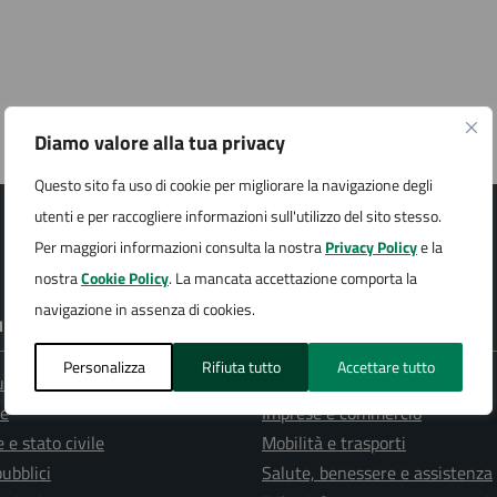
Diamo valore alla tua privacy
Questo sito fa uso di cookie per migliorare la navigazione degli
utenti e per raccogliere informazioni sull'utilizzo del sito stesso.
Per maggiori informazioni consulta la nostra
Privacy Policy
e la
nostra
Cookie Policy
. La mancata accettazione comporta la
navigazione in assenza di cookies.
E DI SERVIZIO
Personalizza
Rifiuta tutto
Accettare tutto
ura e pesca
Giustizia e sicurezza pubblica
e
Imprese e commercio
 e stato civile
Mobilità e trasporti
pubblici
Salute, benessere e assistenza