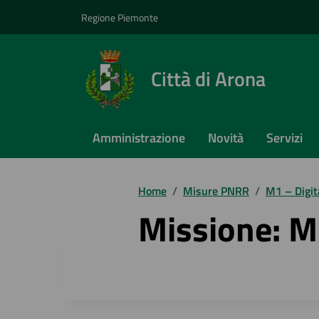
Vai ai contenuti
Vai al footer
Regione Piemonte
Città di Arona
Amministrazione
Novità
Servizi
Home
/
Misure PNRR
/
M1 – Digit
Missione: M