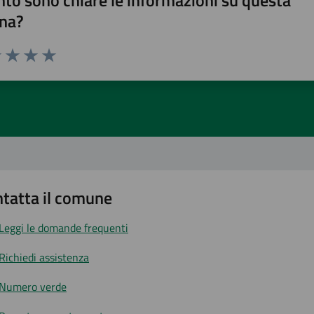
to sono chiare le informazioni su questa
na?
1 stelle su 5
uta 2 stelle su 5
Valuta 3 stelle su 5
Valuta 4 stelle su 5
Valuta 5 stelle su 5
tatta il comune
Leggi le domande frequenti
Richiedi assistenza
Numero verde