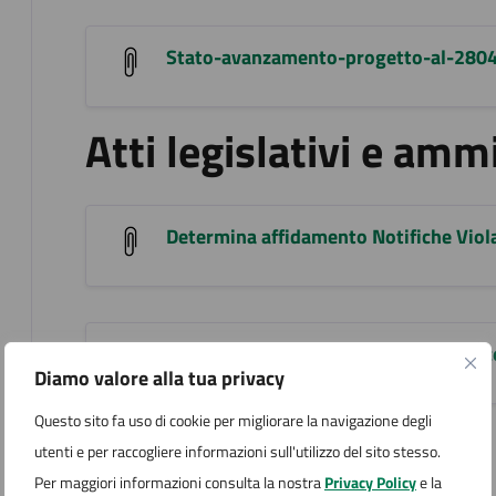
Stato-avanzamento-progetto-al-2804
Atti legislativi e ammi
Determina affidamento Notifiche Viola
Determina affidamento Notifiche Risc
Diamo valore alla tua privacy
Questo sito fa uso di cookie per migliorare la navigazione degli
utenti e per raccogliere informazioni sull'utilizzo del sito stesso.
Altri allegati
Per maggiori informazioni consulta la nostra
Privacy Policy
e la