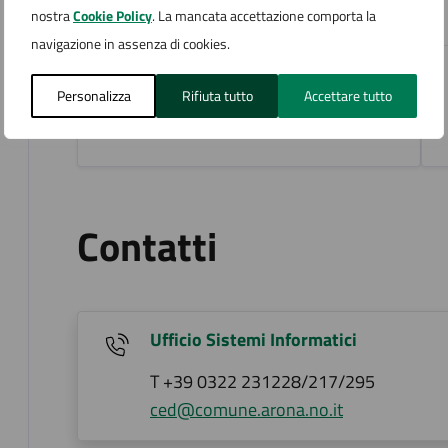
nostra
Cookie Policy
. La mancata accettazione comporta la
navigazione in assenza di cookies.
Allegato-3-Domanda-1.pdf
(590 KB)
Personalizza
Rifiuta tutto
Accettare tutto
Contatti
Ufficio Sistemi Informatici
T +39 0322 231228/217/295
ced@comune.arona.no.it