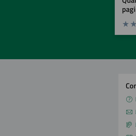
Quan
pagi
Valuta 
Val
Con