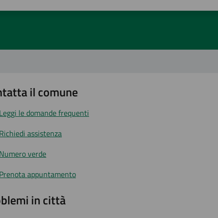
1 stelle su 5
uta 2 stelle su 5
Valuta 3 stelle su 5
Valuta 4 stelle su 5
Valuta 5 stelle su 5
tatta il comune
Leggi le domande frequenti
Richiedi assistenza
Numero verde
Prenota appuntamento
blemi in città