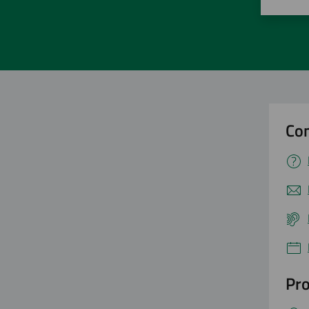
Valuta 
Val
Con
Pro