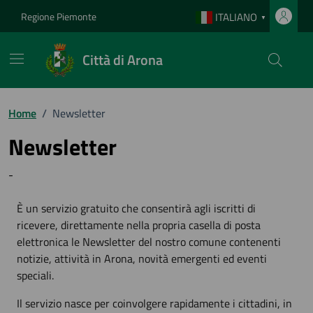
Vai ai contenuti
Vai al footer
Regione Piemonte
ITALIANO
▼
Città di Arona
Home
/
Newsletter
Newsletter
-
È un servizio gratuito che consentirà agli iscritti di
ricevere, direttamente nella propria casella di posta
elettronica le Newsletter del nostro comune contenenti
notizie, attività in Arona, novità emergenti ed eventi
speciali.
Il servizio nasce per coinvolgere rapidamente i cittadini, in