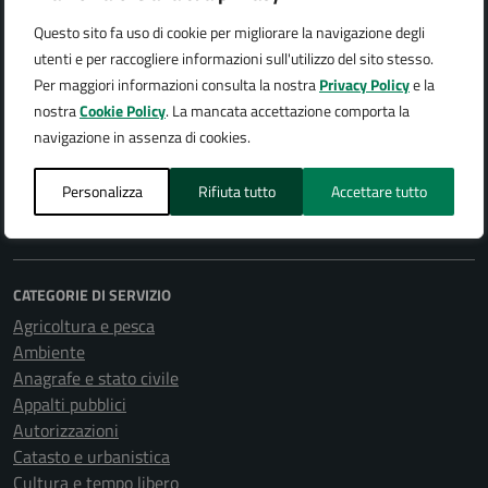
AMMINISTRAZIONE
Questo sito fa uso di cookie per migliorare la navigazione degli
utenti e per raccogliere informazioni sull'utilizzo del sito stesso.
Organi di governo
Per maggiori informazioni consulta la nostra
Privacy Policy
e la
Aree amministrative
nostra
Cookie Policy
. La mancata accettazione comporta la
Uffici
navigazione in assenza di cookies.
Enti e fondazioni
Politici
Personalizza
Rifiuta tutto
Accettare tutto
Personale amministrativo
Documenti e dati
CATEGORIE DI SERVIZIO
Agricoltura e pesca
Ambiente
Anagrafe e stato civile
Appalti pubblici
Autorizzazioni
Catasto e urbanistica
Cultura e tempo libero