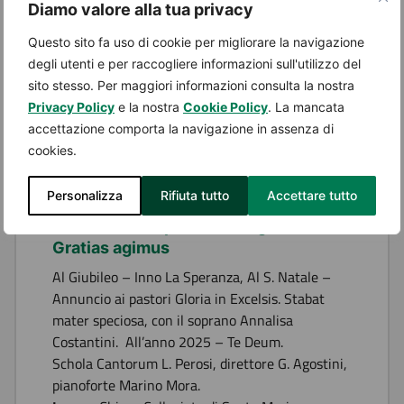
Diamo valore alla tua privacy
Tutte le domeniche tre ore di musica, sorrisi e
divertimento per tutti gli amanti del ballo!
Questo sito fa uso di cookie per migliorare la navigazione
Luogo:
Palagreen, Via Monte Zeda 3
degli utenti e per raccogliere informazioni sull'utilizzo del
sito stesso. Per maggiori informazioni consulta la nostra
Privacy Policy
e la nostra
Cookie Policy
. La mancata
accettazione comporta la navigazione in assenza di
cookies.
Dal 18 Gennaio 2026 - 16:00 al 18 Gennaio 2026 -
Personalizza
Rifiuta tutto
Accettare tutto
18:00
Concerto semplicemente grazie –
Gratias agimus
Al Giubileo – Inno La Speranza, Al S. Natale –
Annuncio ai pastori Gloria in Excelsis. Stabat
mater speciosa, con il soprano Annalisa
Costantini. All’anno 2025 – Te Deum.
Schola Cantorum L. Perosi, direttore G. Agostini,
pianoforte Marino Mora.