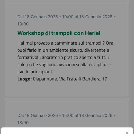
Dal 18 Gennaio 2026 - 10:00 al 18 Gennaio 2026 -
19:00
Workshop di trampoli con Heriel
Hai mai provato a camminare sui trampoli? Ora
puoi farlo in un ambiente sicuro, divertente e
formativo! Laboratorio pratico aperto a tutti i
coloro che vogliono avvicinarsi alla disciplina –
livello principianti.
Luogo:
Clapannone, Via Fratelli Bandiera 17
Dal 18 Gennaio 2026 - 15:00 al 18 Gennaio 2026 -
18:00
Ballando insieme al Palagreen