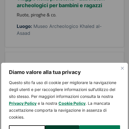
archeologici per bambini e ragazzi
Ruote, piroghe & co.
Luogo:
Museo Archeologico Khaled al-
Asaad
Dal 14 Giugno 2026 - 17:30 al 14 Giugno 2026 -
Diamo valore alla tua privacy
19:30
Festival Musicale W la Banda!
Questo sito fa uso di cookie per migliorare la navigazione
La musica è donna: viaggio musicale dalle icone
degli utenti e per raccogliere informazioni sull'utilizzo del
del passato alle regine del pop moderno.
sito stesso. Per maggiori informazioni consulta la nostra
Luogo:
nuova sede della San Giorgio Music
Privacy Policy
e la nostra
Cookie Policy
. La mancata
Band, Via Papa Giovanni XXIII 4
accettazione comporta la navigazione in assenza di
cookies.