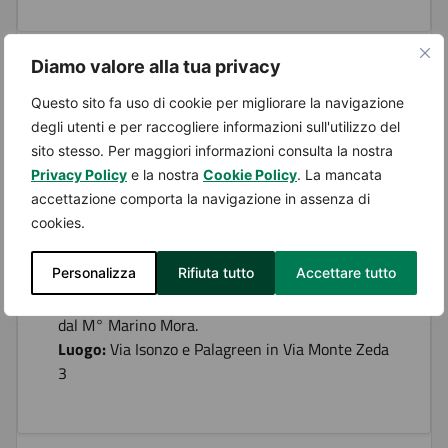
Diamo valore alla tua privacy
Dal 27 Gennaio 2026 - 09:00 al 27 Gennaio 2026 -
Questo sito fa uso di cookie per migliorare la navigazione
11:30
degli utenti e per raccogliere informazioni sull'utilizzo del
Giorno della Memoria
sito stesso. Per maggiori informazioni consulta la nostra
Privacy Policy
e la nostra
Cookie Policy
. La mancata
Momento di riflessione presso la Tomba Cantoni
accettazione comporta la navigazione in assenza di
con l’intervento del Sindaco On. Dott. Alberto
cookies.
Gusmeroli e della Famiglia Cantoni, a seguire
incontro con gli studenti con
Personalizza
Rifiuta tutto
Accettare tutto
l’accompagnamento musicale del coro
dell’Istituto Comprensivo “Giovanni XXIII” diretto
dal M° Marino Mora.
Luogo:
Via Isonzo e Palagreen in Via Monte Zeda
3