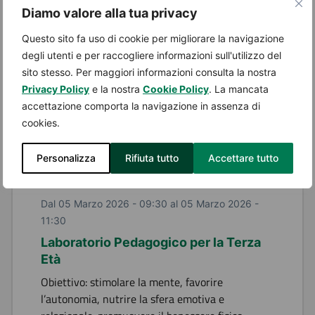
Dal 02 Marzo 2026 - 21:00 al 02 Marzo 2026 -
Diamo valore alla tua privacy
23:00
Questo sito fa uso di cookie per migliorare la navigazione
Il suono dell’acqua
degli utenti e per raccogliere informazioni sull'utilizzo del
Meditazione e campane tibetane. Ascoltare –
sito stesso. Per maggiori informazioni consulta la nostra
respirare – rilassarsi – guarire.
Privacy Policy
e la nostra
Cookie Policy
. La mancata
Luogo:
Associazione Culturale e Asd Liberi di
accettazione comporta la navigazione in assenza di
Essere, Via Rosselli 4
cookies.
Personalizza
Rifiuta tutto
Accettare tutto
Dal 05 Marzo 2026 - 09:30 al 05 Marzo 2026 -
11:30
Laboratorio Pedagogico per la Terza
Età
Obiettivo: stimolare la mente, favorire
l’autonomia, nutrire la sfera emotiva e