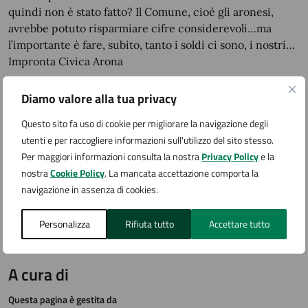
quindi non è stato fatto? Il Comune, cioè gli aronesi,
avrebbe potuto risparmiare cifre considerevoli…ma
l’importante è fare, subito, tanto i soldi ci sono, i nostri…
Impronta Civica Arona
Diamo valore alla tua privacy
Allegati
Questo sito fa uso di cookie per migliorare la navigazione degli
utenti e per raccogliere informazioni sull'utilizzo del sito stesso.
Per maggiori informazioni consulta la nostra
Privacy Policy
e la
C.S. MONTE ZEDA
nostra
Cookie Policy
. La mancata accettazione comporta la
navigazione in assenza di cookies.
Personalizza
Rifiuta tutto
Accettare tutto
A cura di
Questa pagina è gestita da