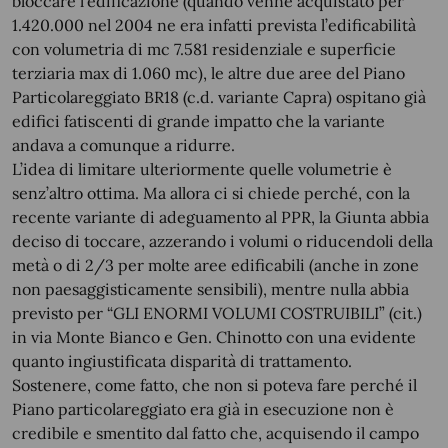
bloccare l’edificazione (quando venne acquistato per
1.420.000 nel 2004 ne era infatti prevista l’edificabilità
con volumetria di mc 7.581 residenziale e superficie
terziaria max di 1.060 mc), le altre due aree del Piano
Particolareggiato BR18 (c.d. variante Capra) ospitano già
edifici fatiscenti di grande impatto che la variante
andava a comunque a ridurre.
L’idea di limitare ulteriormente quelle volumetrie è
senz’altro ottima. Ma allora ci si chiede perché, con la
recente variante di adeguamento al PPR, la Giunta abbia
deciso di toccare, azzerando i volumi o riducendoli della
metà o di 2/3 per molte aree edificabili (anche in zone
non paesaggisticamente sensibili), mentre nulla abbia
previsto per “GLI ENORMI VOLUMI COSTRUIBILI” (cit.)
in via Monte Bianco e Gen. Chinotto con una evidente
quanto ingiustificata disparità di trattamento.
Sostenere, come fatto, che non si poteva fare perché il
Piano particolareggiato era già in esecuzione non è
credibile e smentito dal fatto che, acquisendo il campo