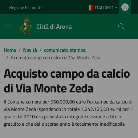
Vai ai contenuti
Vai al footer
Regione Piemonte
ITALIANO
▼
Città di Arona
Home
/
Novità
/
comunicato stampa
/
Acquisto campo da calcio di Via Monte Zeda
Acquisto campo da calcio
di Via Monte Zeda
Dettagli della notizia
Il Comune compra per 950.000,00 euro l’ex campo da calcio di
via Monte Zeda (spendendo in totale 1.242.125,00 euro) per il
quale dal 2010 era prevista la integrale cessione a titolo
gratuito e che dallo scorso anno è totalmente inedificabile