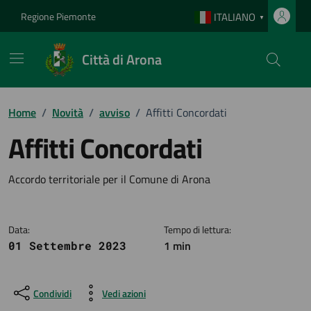
Vai ai contenuti
Vai al footer
Regione Piemonte
ITALIANO
▼
Città di Arona
Home
/
Novità
/
avviso
/
Affitti Concordati
Affitti Concordati
Dettagli della notizia
Accordo territoriale per il Comune di Arona
Data:
Tempo di lettura:
1 min
01 Settembre 2023
Condividi
Vedi azioni