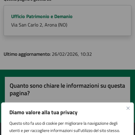
Ufficio Patrimonio e Demanio
Via San Carlo 2, Arona (NO)
Ultimo aggiornamento:
26/02/2026, 10:32
Quanto sono chiare le informazioni su questa
pagina?
Diamo valore alla tua privacy
Valuta 1 stelle su 5
Valuta 2 stelle su 5
Valuta 3 stelle su 5
Valuta 4 stelle su 5
Valuta 5 stelle su 5
Questo sito fa uso di cookie per migliorare la navigazione degli
utenti e per raccogliere informazioni sull'utilizzo del sito stesso.