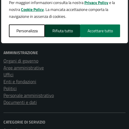
Per maggiori informazioni consulta la nostra
Privacy Policy
e la
nostra
Cookie Policy
. La mancata accettazione comporta la
navigazione in assenza di cookies.
Città di Arona
Personalizza
Rifiuta tutto
Accettare tutto
AMMINISTRAZIONE
Organi di governo
Aree amministrative
Uffici
Enti e fondazioni
Politici
Personale amministrativo
Documenti e dati
CATEGORIE DI SERVIZIO