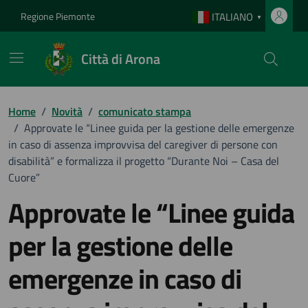
Vai ai contenuti
Vai al footer
Regione Piemonte
ITALIANO
▼
Città di Arona
Home
/
Novità
/
comunicato stampa
/
Approvate le “Linee guida per la gestione delle emergenze
in caso di assenza improvvisa del caregiver di persone con
disabilità” e formalizza il progetto “Durante Noi – Casa del
Cuore”
Approvate le “Linee guida
per la gestione delle
emergenze in caso di