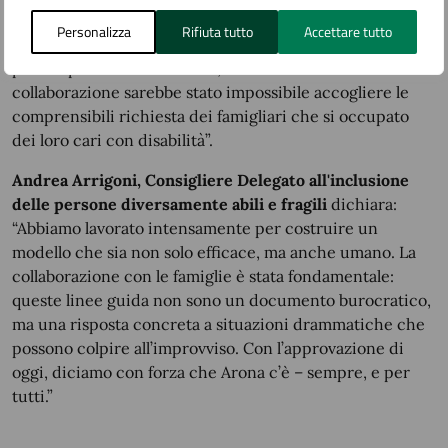
nell’esprimere soddisfazione, ringrazio tutti gli operatori
Personalizza
Rifiuta tutto
Accettare tutto
che hanno collaborato e l’associazione “Insieme si può “
per l’importante contributo, e la Croce Rossa senza la cui
collaborazione sarebbe stato impossibile accogliere le
comprensibili richiesta dei famigliari che si occupato
dei loro cari con disabilità”.
Andrea Arrigoni, Consigliere Delegato all'inclusione
delle persone diversamente abili e fragili
dichiara:
“Abbiamo lavorato intensamente per costruire un
modello che sia non solo efficace, ma anche umano. La
collaborazione con le famiglie è stata fondamentale:
queste linee guida non sono un documento burocratico,
ma una risposta concreta a situazioni drammatiche che
possono colpire all’improvviso. Con l’approvazione di
oggi, diciamo con forza che Arona c’è – sempre, e per
tutti.”