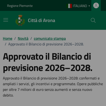
Vai ai contenuti
Vai al footer
Regione Piemonte
ITALIANO
▼
Città di Arona
Home
/
Novità
/
comunicato stampa
/
Approvato il Bilancio di previsione 2026–2028.
Approvato il Bilancio di
previsione 2026–2028.
Dettagli della notizia
Approvato il Bilancio di previsione 2026–2028: confermati e
ampliati i servizi, gli incentivi e programmate. Opere pubbliche
per oltre 7 milioni di euro senza aumenti e senza nuovo
debito.