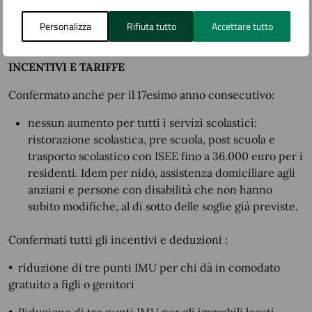
con ulteriori installazioni in modo da creare un sorta di
museo diffuso in correlazione anche con il Museo Fanny
Personalizza
Rifiuta tutto
Accettare tutto
Usellini.
INCENTIVI E TARIFFE
Confermato anche per il 17esimo anno consecutivo:
nessun aumento per tutti i servizi scolastici:
ristorazione scolastica, pre scuola, post scuola e
trasporto scolastico con ISEE fino a 36.000 euro per i
residenti. Idem per nido, assistenza domiciliare agli
anziani e persone con disabilità che non hanno
subito modifiche, al di sotto delle soglie già previste.
Confermati tutti gli incentivi e deduzioni :
•
riduzione di tre punti IMU per chi dà in comodato
gratuito a figli o genitori