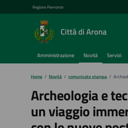
Vai ai contenuti
Vai al footer
Regione Piemonte
Città di Arona
Amministrazione
Novità
Servizi
Home
/
Novità
/
comunicato stampa
/
Archeol
Archeologia e te
un viaggio immer
con le nuove pos