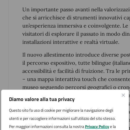
Un importante passo avanti nella valorizzaz
che si arricchisce di strumenti innovativi cap
un’esperienza immersiva e coinvolgente. Le
visitatori di esplorare il passato in modo di
installazioni interattive e realtà virtuale.
Il nuovo allestimento introduce diverse post
il percorso espositivo, tutte bilingue (italia
accessibilità e facilità di fruizione. Tra le pr
– una mappa interattiva touch che consente 
museo seguendo percorsi geografici o crono
– un percorso ludico-interattivo con persona
Diamo valore alla tua privacy
diverse epoche, che guidano il visitatore all
Questo sito fa uso di cookie per migliorare la navigazione degli
– contenuti video e ricostruzioni dedicate ai 
utenti e per raccogliere informazioni sull'utilizzo del sito stesso.
materiali condivisi tra i partner del progetto
Per maggiori informazioni consulta la nostra
Privacy Policy
e la
– installazioni audio e video immersive che