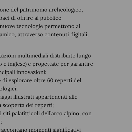
ione del patrimonio archeologico,
aci di offrire al pubblico
 nuove tecnologie permettono ai
namico, attraverso contenuti digitali,
azioni multimediali distribuite lungo
no e inglese) e progettate per garantire
incipali innovazioni:
di esplorare oltre 60 reperti del
logici;
ggi illustrati appartenenti alle
a scoperta dei reperti;
siti palafitticoli dell’arco alpino, con
;
 raccontano momenti significativi