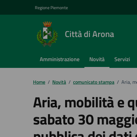
Vai ai contenuti
Vai al footer
Regione Piemonte
Città di Arona
Amministrazione
Novità
Servizi
Home
/
Novità
/
comunicato stampa
/
Aria, m
Aria, mobilità e q
sabato 30 maggio
pubblica dei dati 