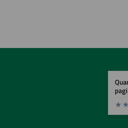
Quan
pagi
Valuta 
Val