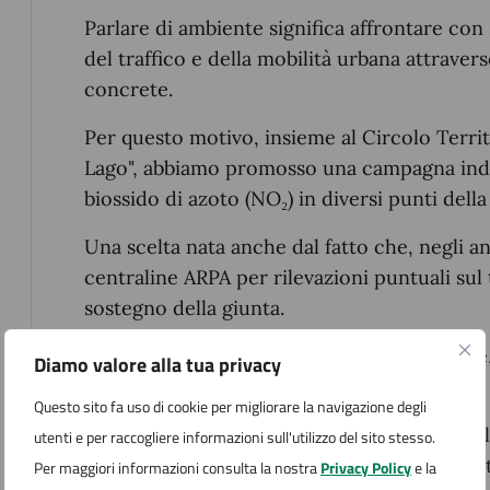
Parlare di ambiente significa affrontare con se
del traffico e della mobilità urbana attraver
concrete.
Per questo motivo, insieme al Circolo Territ
Lago", abbiamo promosso una campagna ind
biossido di azoto (NO₂) in diversi punti della 
Una scelta nata anche dal fatto che, negli ann
centraline ARPA per rilevazioni puntuali sul
sostegno della giunta.
Abbiamo quindi deciso di partire comunque
Diamo valore alla tua privacy
science che ha coinvolto cittadini, attività e
Questo sito fa uso di cookie per migliorare la navigazione degli
I risultati raccolti verranno presentati pub
utenti e per raccogliere informazioni sull'utilizzo del sito stesso.
Magna e raccontano una realtà che pone inte
Per maggiori informazioni consulta la nostra
Privacy Policy
e la