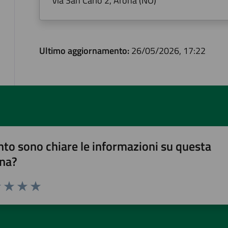
Via San Carlo 2, Arona (NO)
Ultimo aggiornamento:
26/05/2026, 17:22
to sono chiare le informazioni su questa
na?
1 stelle su 5
uta 2 stelle su 5
Valuta 3 stelle su 5
Valuta 4 stelle su 5
Valuta 5 stelle su 5