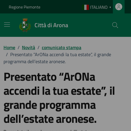
Vai ai contenuti
Vai al footer
Regione Piemonte
ITALIANO
▼
Città di Arona
Home
/
Novità
/
comunicato stampa
/
Presentato “ArONa accendi la tua estate”, il grande
programma dell’estate aronese.
Presentato “ArONa
accendi la tua estate”, il
grande programma
dell’estate aronese.