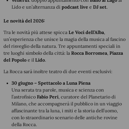
Venerdì
: doppio appuntamento con
Ballo al Lago
al
Lido e un’alternanza di
podcast live
e
DJ set
.
Le novità del 2026:
Tra le novità più attese spicca
Le Voci dell’Alba
,
un’esperienza che unisce la magia della musica al fascino
del risveglio della natura. Tre appuntamenti speciali in
tre luoghi simbolo della città: la
Rocca Borromea
,
Piazza
del Popolo
e il
Lido
.
La Rocca sarà inoltre teatro di due eventi esclusivi:
30 giugno – Spettacolo a Luna Piena
Una serata tra parole, musica e scienza con
l’astrofisico
Fabio Peri
, curatore del Planetario di
Milano, che accompagnerà il pubblico in un viaggio
affascinante tra la luna, i miti e la storia dell’uomo,
con lo straordinario scenario delle antiche rovine
della Rocca.