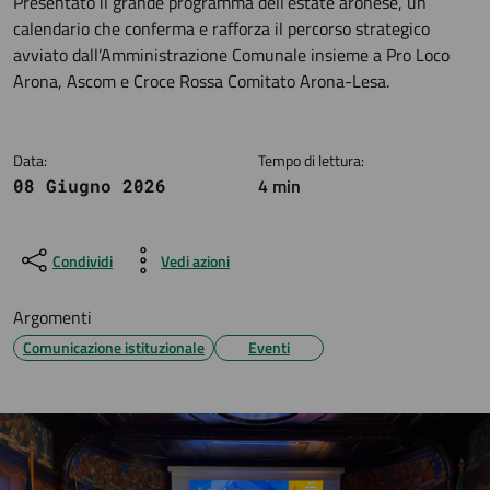
Dettagli della notizia
Presentato il grande programma dell’estate aronese, un
calendario che conferma e rafforza il percorso strategico
avviato dall’Amministrazione Comunale insieme a Pro Loco
Arona, Ascom e Croce Rossa Comitato Arona-Lesa.
Data:
Tempo di lettura:
4 min
08 Giugno 2026
Condividi
Vedi azioni
Argomenti
Comunicazione istituzionale
Eventi