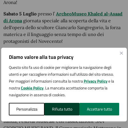
Arona!
Sabato 5 Luglio
presso l’
ArcheoMuseo Khaled al-Asaad
di Arona
giornata speciale alla scoperta della vita e
dell'opera dello scultore Giancarlo Sangregorio, la forza
materica e il linguaggio senza tempo di uno dei
protagonisti del Novecento!
Al pomeriggio laboratorio dedicato ai bambini ed alla
Diamo valore alla tua privacy
sera conferenza dedicata alla vita e alle opere dell’artista,
un meraviglioso viaggio nell’arte attraverso le sue opere.
Questo sito fa uso di cookie per migliorare la navigazione degli
utenti e per raccogliere informazioni sull'utilizzo del sito stesso.
Seguirà infine una visita-focus su alcune opere in
Per maggiori informazioni consulta la nostra
Privacy Policy
e la
terracotta dello scultore esposte in museo in dialogo con
nostra
Cookie Policy
. La mancata accettazione comporta la
le collezioni
navigazione in assenza di cookies.
archeologiche.
Personalizza
Rifiuta tutto
Accettare tutto
Domenica 6 luglio ore 17.30 Piazza San Graziano
, W la
Banda, Festival Musicale con l'associazione SAN