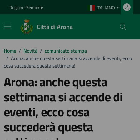
Vai ai contenuti
Vai al footer
Regione Piemonte
ITALIANO
▼
Città di Arona
Home
/
Novità
/
comunicato stampa
/
Arona: anche questa settimana si accende di eventi, ecco
cosa succederà questa settimana!
Arona: anche questa
settimana si accende di
eventi, ecco cosa
succederà questa