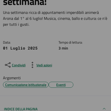
settimana!
Dettagli della notizia
Una settimana ricca di appuntamenti imperdibili animerà
Arona dal 1° al 6 luglio! Musica, cinema, ballo e cultura: ce n’è
per tutti i gusti.
Data:
Tempo di lettura:
3 min
01 Luglio 2025
Condividi
Vedi azioni
Argomenti
Comunicazione istituzionale
Eventi
INDICE DELLA PAGINA