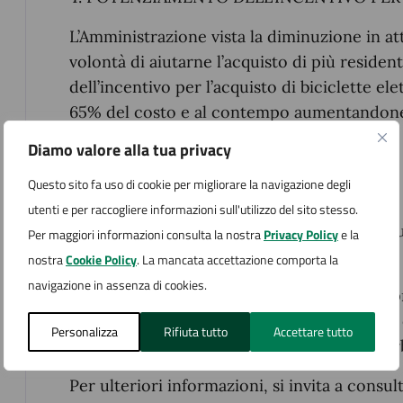
L’Amministrazione vista la diminuzione in atto
volontà di aiutarne l’acquisto di più residen
dell’incentivo per l’acquisto di biciclette el
65% del costo e al contempo aumentandone
Diamo valore alla tua privacy
•€ 650 per ISEE sino a 50.000 euro;
Questo sito fa uso di cookie per migliorare la navigazione degli
•€ 325 per ISEE superiori.
utenti e per raccogliere informazioni sull'utilizzo del sito stesso.
Per le cargo bike il massimale sale a 1.000 
Per maggiori informazioni consulta la nostra
Privacy Policy
e la
euro con ISEE superiore.
nostra
Cookie Policy
. La mancata accettazione comporta la
navigazione in assenza di cookies.
L’Amministrazione Comunale si impegna a pr
sostenibile e inclusiva, attenta alle esigenze 
Personalizza
Rifiuta tutto
Accettare tutto
e al miglioramento della qualità della vita ur
Per ulteriori informazioni, si invita a consul