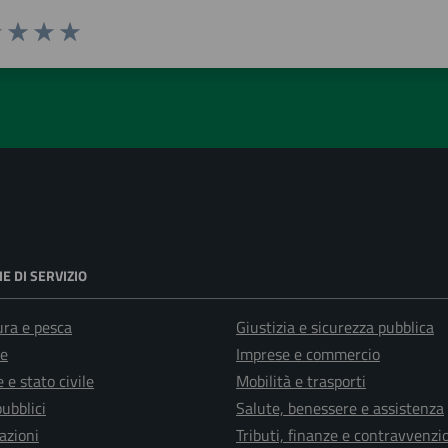
1 stelle su 5
uta 2 stelle su 5
Valuta 3 stelle su 5
Valuta 4 stelle su 5
Valuta 5 stelle su 5
E DI SERVIZIO
ura e pesca
Giustizia e sicurezza pubblica
e
Imprese e commercio
 e stato civile
Mobilità e trasporti
pubblici
Salute, benessere e assistenza
azioni
Tributi, finanze e contravvenzi