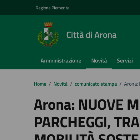
Vai ai contenuti
Vai al footer
Regione Piemonte
Città di Arona
Amministrazione
Novità
Servizi
Home
/
Novità
/
comunicato stampa
/
Arona:
Arona: NUOVE M
PARCHEGGI, TR
MOBILITÀ SOSTE