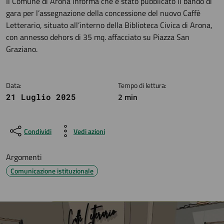
Dettagli della notizia
Il Comune di Arona informa che è stato pubblicato il bando di
gara per l’assegnazione della concessione del nuovo Caffè
Letterario, situato all’interno della Biblioteca Civica di Arona,
con annesso dehors di 35 mq. affacciato su Piazza San
Graziano.
Data:
Tempo di lettura:
2 min
21 Luglio 2025
Condividi
Vedi azioni
Argomenti
Comunicazione istituzionale