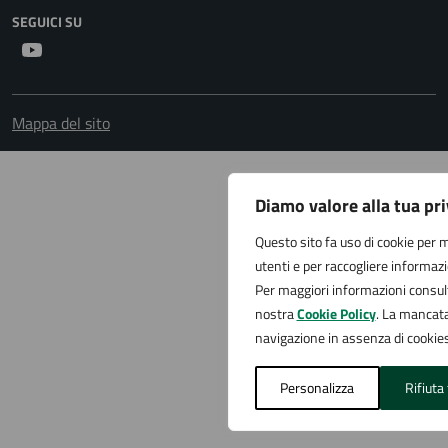
SEGUICI SU
Youtube
Mappa del sito
Diamo valore alla tua pr
Questo sito fa uso di cookie per m
utenti e per raccogliere informazio
Per maggiori informazioni consul
nostra
Cookie Policy
. La mancat
navigazione in assenza di cookies
Personalizza
Rifiuta