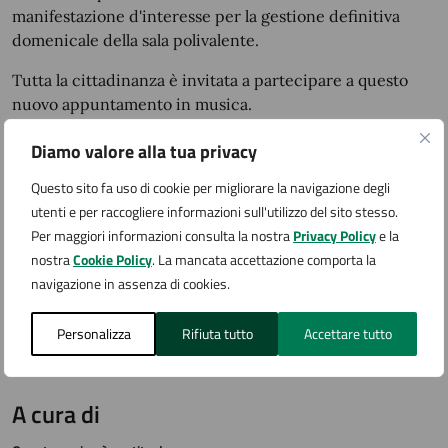
manifestazione d'interesse per la gestione definitiva
domenicale della sala polivalente.
Tutta la cittadinanza è invitata a partecipare a questo
nuovo appuntamento in musica.
Diamo valore alla tua privacy
Allegati
Questo sito fa uso di cookie per migliorare la navigazione degli
utenti e per raccogliere informazioni sull'utilizzo del sito stesso.
Per maggiori informazioni consulta la nostra
Privacy Policy
e la
CS_ballo al Palagreen
nostra
Cookie Policy
. La mancata accettazione comporta la
navigazione in assenza di cookies.
Personalizza
Rifiuta tutto
Accettare tutto
A cura di