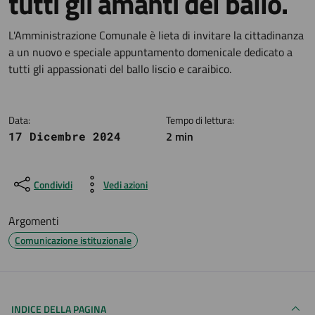
tutti gli amanti del ballo.
Dettagli della notizia
L'Amministrazione Comunale è lieta di invitare la cittadinanza
a un nuovo e speciale appuntamento domenicale dedicato a
tutti gli appassionati del ballo liscio e caraibico.
Data:
Tempo di lettura:
2 min
17 Dicembre 2024
Condividi
Vedi azioni
Argomenti
Comunicazione istituzionale
INDICE DELLA PAGINA