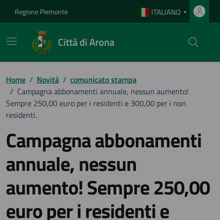
Vai ai contenuti
Vai al footer
Regione Piemonte
ITALIANO
▼
Città di Arona
Home
/
Novità
/
comunicato stampa
/
Campagna abbonamenti annuale, nessun aumento!
Sempre 250,00 euro per i residenti e 300,00 per i non
residenti.
Campagna abbonamenti
annuale, nessun
aumento! Sempre 250,00
euro per i residenti e