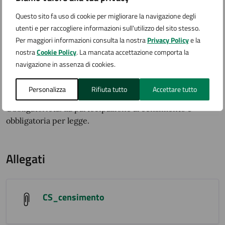
avesse computer a disposizione per la compilazione una
volta arrivata la lettera a casa o altri
Questo sito fa uso di cookie per migliorare la navigazione degli
chiarimenti/segnalazioni, o per la compilazione stessa
utenti e per raccogliere informazioni sull'utilizzo del sito stesso.
del questionario) e la seguente mail:
tel. 0322 231235
Per maggiori informazioni consulta la nostra
Privacy Policy
e la
nostra
Cookie Policy
. La mancata accettazione comporta la
censimento@comune.arona.no.it
navigazione in assenza di cookies.
L’Ufficio di riferimento a cui chiedere informazioni è
l’ufficio ANAGRAFE.
Personalizza
Rifiuta tutto
Accettare tutto
Obbligatorietà: La partecipazione al censimento è
obbligatoria per legge.
Allegati
CS_censimento