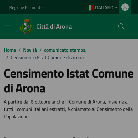
Vai ai contenuti
Vai al footer
Regione Piemonte
ITALIANO
▼
Città di Arona
Home
/
Novità
/
comunicato stampa
/
Censimento Istat Comune di Arona
Censimento Istat Comune
di Arona
Dettagli della notizia
A partire dal 6 ottobre anche il Comune di Arona, insieme a
tutti i comuni italiani estratti, è chiamato al Censimento della
Popolazione.