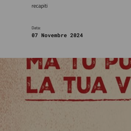
Dettagli della notizi
recapiti
Data:
07 Novembre 2024