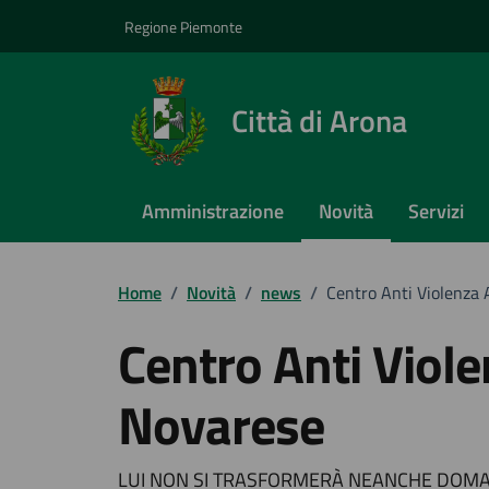
Vai ai contenuti
Vai al footer
Regione Piemonte
Città di Arona
Amministrazione
Novità
Servizi
Home
/
Novità
/
news
/
Centro Anti Violenza
Centro Anti Viol
Novarese
LUI NON SI TRASFORMERÀ NEANCHE DOMANI 