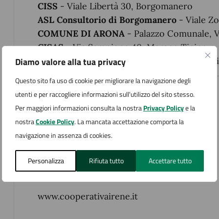
CISS
- Viale Libertà 30, Borgomanero
ASL Consultorio di Borgomanero
- Viale Z
COMUNE DI ARONA
- Palazzo Comunale, V
CISAS
- Via Sempione 40, Marano Ticino
Diamo valore alla tua privacy
CISS Cusio
- Piazza 1° maggio 1, San Mauriz
Questo sito fa uso di cookie per migliorare la navigazione degli
Impresa Sociale Cooperativa Irene
utenti e per raccogliere informazioni sull'utilizzo del sito stesso.
Per maggiori informazioni consulta la nostra
Privacy Policy
e la
Per donazioni:
nostra
Cookie Policy
. La mancata accettazione comporta la
Irene sc impresa sociale
navigazione in assenza di cookies.
causale: centro antiviolenza
Personalizza
Banca del Piemonte Borgomanero
Rifiuta tutto
Accettare tutto
CC IT 45Z0304845220000000085096
www.cooperativairene.it