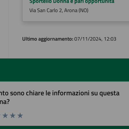
Sportello Donna e pari opportunità
Via San Carlo 2, Arona (NO)
Ultimo aggiornamento:
07/11/2024, 12:03
to sono chiare le informazioni su questa
na?
1 stelle su 5
uta 2 stelle su 5
Valuta 3 stelle su 5
Valuta 4 stelle su 5
Valuta 5 stelle su 5