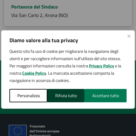
Portavoce del Sindaco
Via San Carlo 2, Arona (NO)
Diamo valore alla tua privacy
Ultimo aggiornamento:
18/07/2025, 16:18
Questo sito fa uso di cookie per migliorare la navigazione degli
utenti e per raccogliere informazioni sull'utilizzo del sito stesso.
Per maggiori informazioni consulta la nostra
Privacy Policy
e la
nostra
Cookie Policy
. La mancata accettazione comporta la
Quanto sono chiare le informazioni su questa
navigazione in assenza di cookies.
pagina?
Personalizza
Rifiuta tutto
Accettare tutto
Valuta 1 stelle su 5
Valuta 2 stelle su 5
Valuta 3 stelle su 5
Valuta 4 stelle su 5
Valuta 5 stelle su 5