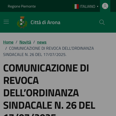
Vai ai contenuti
Vai al footer
Regione Piemonte
ITALIANO
▼
Città di Arona
Home
/
Novità
/
news
/
COMUNICAZIONE DI REVOCA DELL’ORDINANZA
SINDACALE N. 26 DEL 17/07/2025.
COMUNICAZIONE DI
REVOCA
DELL’ORDINANZA
SINDACALE N. 26 DEL