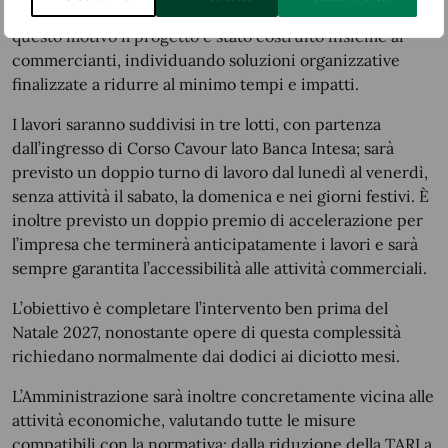
questa portata comporterà inevitabili disagi. Proprio per
questo motivo il progetto è stato costruito insieme ai
commercianti, individuando soluzioni organizzative
finalizzate a ridurre al minimo tempi e impatti.
I lavori saranno suddivisi in tre lotti, con partenza
dall’ingresso di Corso Cavour lato Banca Intesa; sarà
previsto un doppio turno di lavoro dal lunedì al venerdì,
senza attività il sabato, la domenica e nei giorni festivi. È
inoltre previsto un doppio premio di accelerazione per
l’impresa che terminerà anticipatamente i lavori e sarà
sempre garantita l’accessibilità alle attività commerciali.
L’obiettivo è completare l’intervento ben prima del
Natale 2027, nonostante opere di questa complessità
richiedano normalmente dai dodici ai diciotto mesi.
L’Amministrazione sarà inoltre concretamente vicina alle
attività economiche, valutando tutte le misure
compatibili con la normativa: dalla riduzione della TARI a