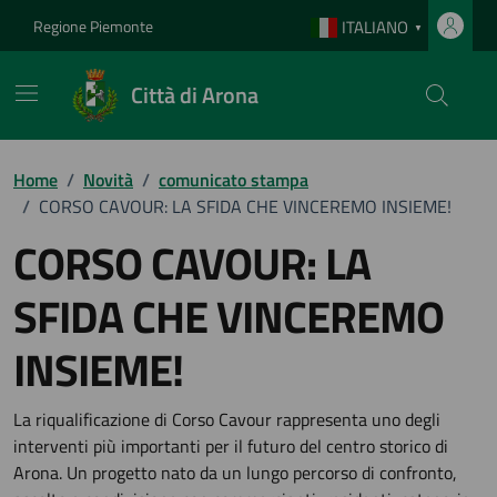
Vai ai contenuti
Vai al footer
Regione Piemonte
ITALIANO
▼
Città di Arona
Home
/
Novità
/
comunicato stampa
/
CORSO CAVOUR: LA SFIDA CHE VINCEREMO INSIEME!
CORSO CAVOUR: LA
SFIDA CHE VINCEREMO
INSIEME!
Dettagli della notizia
La riqualificazione di Corso Cavour rappresenta uno degli
interventi più importanti per il futuro del centro storico di
Arona. Un progetto nato da un lungo percorso di confronto,