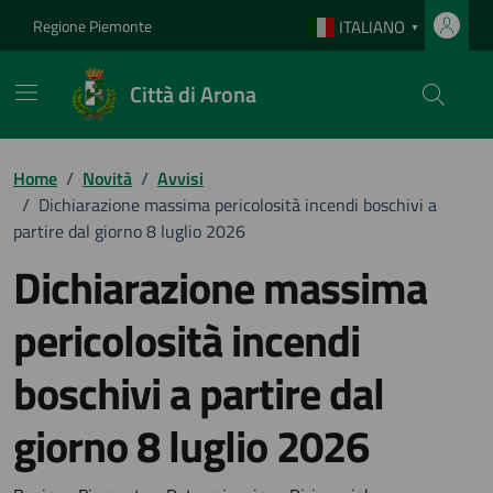
Vai ai contenuti
Vai al footer
Regione Piemonte
ITALIANO
▼
Città di Arona
Home
/
Novità
/
Avvisi
/
Dichiarazione massima pericolosità incendi boschivi a
partire dal giorno 8 luglio 2026
Dichiarazione massima
pericolosità incendi
boschivi a partire dal
giorno 8 luglio 2026