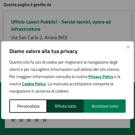
Questa pagina è gestita da
Ufficio Lavori Pubblici - Servizi tecnici, opere ed
infrastrutture
Via San Carlo 2, Arona (NO)
Diamo valore alla tua privacy
Questo sito fa uso di cookie per migliorare la navigazione degli
Ultimo aggiornamento:
07/07/2026, 16:20
utenti e per raccogliere informazioni sull'utilizzo del sito stesso.
Per maggiori informazioni consulta la nostra
Privacy Policy
e la
nostra
Cookie Policy
. La mancata accettazione comporta la
navigazione in assenza di cookies.
Quanto sono chiare le informazioni su questa
pagina?
Personalizza
Rifiuta tutto
Accettare tutto
Valuta 1 stelle su 5
Valuta 2 stelle su 5
Valuta 3 stelle su 5
Valuta 4 stelle su 5
Valuta 5 stelle su 5