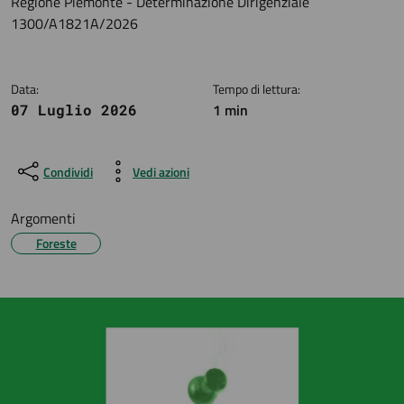
Dettagli della notizia
Regione Piemonte - Determinazione Dirigenziale
1300/A1821A/2026
Data:
Tempo di lettura:
1 min
07 Luglio 2026
Condividi
Vedi azioni
Argomenti
Foreste