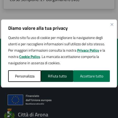
Ultimo aggiornamento:
02/02/2024, 08:49
Diamo valore alla tua privacy
Questo sito fa uso di cookie per migliorare la navigazione degli
utenti e per raccogliere informazioni sull'utilizzo del sito stesso.
Per maggiori informazioni consulta la nostra
Privacy Policy
e la
Quanto sono chiare le informazioni su questa
nostra
Cookie Policy
. La mancata accettazione comporta la
pagina?
navigazione in assenza di cookies.
Personalizza
Rifiuta tutto
Accettare tutto
Valuta 1 stelle su 5
Valuta 2 stelle su 5
Valuta 3 stelle su 5
Valuta 4 stelle su 5
Valuta 5 stelle su 5
Città di Arona