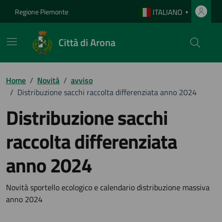
Vai ai contenuti
Vai al footer
Regione Piemonte
ITALIANO
▼
Città di Arona
Home
/
Novità
/
avviso
/
Distribuzione sacchi raccolta differenziata anno 2024
Distribuzione sacchi
raccolta differenziata
anno 2024
Dettagli della notizia
Novità sportello ecologico e calendario distribuzione massiva
anno 2024