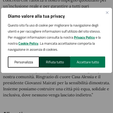
un’inclusione reale e per garantire a tutti pari
opportunità di mobilità e partecipazione alla vita della
Diamo valore alla tua privacy
comunità. Come consigliere comunale con delega
all’inclusione delle persone diversamente abili,
Questo sito fa uso di cookie per migliorare la navigazione degli
considero questo un passo importante verso una città
utenti e per raccogliere informazioni sull'utilizzo del sito stesso.
sempre più attenta e accessibile.”
Per maggiori informazioni consulta la nostra
Privacy Policy
e la
nostra
Cookie Policy
. La mancata accettazione comporta la
Il Sindaco, On. Alberto Gusmeroli dichiara: “Questa
navigazione in assenza di cookies.
donazione rappresenta non solo un gesto di grande
solidarietà, ma anche un esempio concreto di come la
Personalizza
Rifiuta tutto
Accettare tutto
collaborazione tra enti del terzo settore e pubblica
amministrazione possa generare benefici tangibili per la
nostra comunità. Ringrazio di cuore Casa Alessia e il
presidente Giovanni Mairati per la sensibilità dimostrata.
Insieme possiamo costruire una città più equa, solidale e
inclusiva, dove nessuno venga lasciato indietro.”