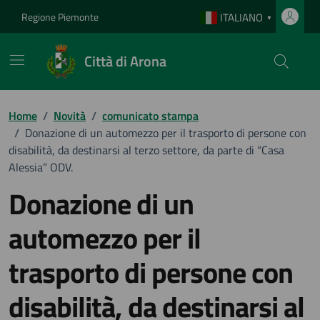
Vai ai contenuti
Vai al footer
Regione Piemonte
ITALIANO
▼
Città di Arona
Home
/
Novità
/
comunicato stampa
/
Donazione di un automezzo per il trasporto di persone con
disabilità, da destinarsi al terzo settore, da parte di “Casa
Alessia” ODV.
Donazione di un
automezzo per il
trasporto di persone con
disabilità, da destinarsi al