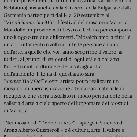
uomini provenienti da tutta Italia (Arona, Varallo Pombia,
Nebbiuno), ma anche dalla Svizzera, dalla Bulgaria e dalla
Germania parteciperà dal 14 al 20 settembre al
"Mosaichiamo la città"
, il festival del mosaico a Marotta
Mondolfo, in provincia di Pesaro e Urbino per comporne
uno lungo oltre due chilometri. "Mosaichiamo la città" è
un appuntamento rivolto a tutte le persone amanti
dell'arte, a quelle che vorranno scoprirne il valore, ai
turisti, ai gruppi di studenti di ogni età e a chi ama
l'aspetto multiculturale e della salvaguardia
dell'ambiente. Il tema di quest'anno sarà
“AmbienTIAMOci”
e ogni artista potrà realizzare un
mosaico, di libera ispirazione a tema con materiale di
recupero, che verrà installato in modo permanente nella
galleria d'arte a cielo aperto del lungomare dei Mosaici
di Marotta.
"Nei mosaici di "Donne in Arte" - spiega il Sindaco di
Arona Alberto Gusmeroli - c’è cultura, arte, il valore e