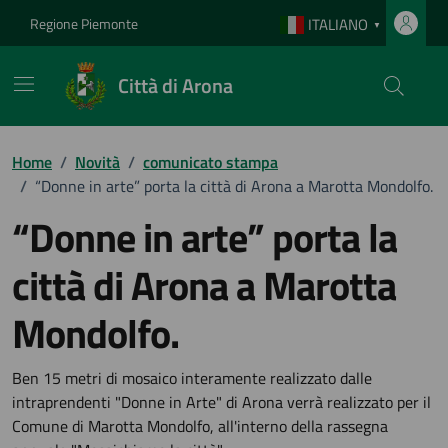
Vai ai contenuti
Vai al footer
Regione Piemonte
ITALIANO
▼
Città di Arona
Home
/
Novità
/
comunicato stampa
/
“Donne in arte” porta la città di Arona a Marotta Mondolfo.
“Donne in arte” porta la
città di Arona a Marotta
Mondolfo.
Dettagli della notizia
Ben 15 metri di mosaico interamente realizzato dalle
intraprendenti "Donne in Arte" di Arona verrà realizzato per il
Comune di Marotta Mondolfo, all'interno della rassegna