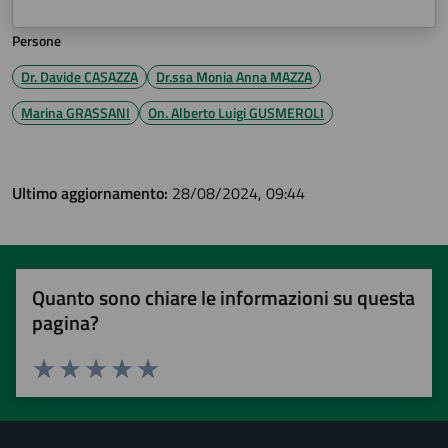
Persone
Dr. Davide CASAZZA
Dr.ssa Monia Anna MAZZA
Marina GRASSANI
On. Alberto Luigi GUSMEROLI
Ultimo aggiornamento:
28/08/2024, 09:44
Quanto sono chiare le informazioni su questa
pagina?
Valuta 1 stelle su 5
Valuta 2 stelle su 5
Valuta 3 stelle su 5
Valuta 4 stelle su 5
Valuta 5 stelle su 5